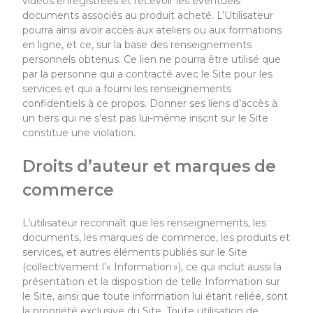
vidéos enregistrées
et
recevoir
les
éventuels
documents
associés au produit acheté
. L’Utilisateur
pourra ainsi avoir accès
aux
ateliers
ou aux
formations
en ligne, et ce, sur la base des renseignements
personnels obtenus. Ce
lien
ne pourra être utilisé que
par la personne qui a contracté avec le Site pour les
services et qui a fourni les renseignements
confidentiels à ce propos.
Donner ses
liens
d’accès à
un tiers qui ne s’est pas lui-même inscrit sur le Site
constitue une violation.
Droits d’auteur et marques de
commerce
L’utilisateur reconnaît que les renseignements, les
documents, les marques de commerce, les
produits et
services,
et autres éléments publiés sur le Site
(collectivement l’« Information »), ce qui inclut aussi la
présentation et la disposition de telle Information sur
le Site,
ainsi que toute information lui étant reliée, sont
la propriété exclusive du Site. Toute utilisation de