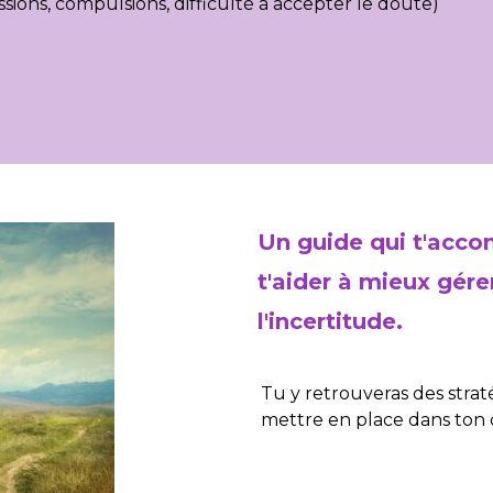
ions, compulsions, difficulté à accepter le doute)
Un guide qui t'acc
t'aider à mieux gére
l'incertitude.
Tu y retrouveras des strat
mettre en place dans ton 