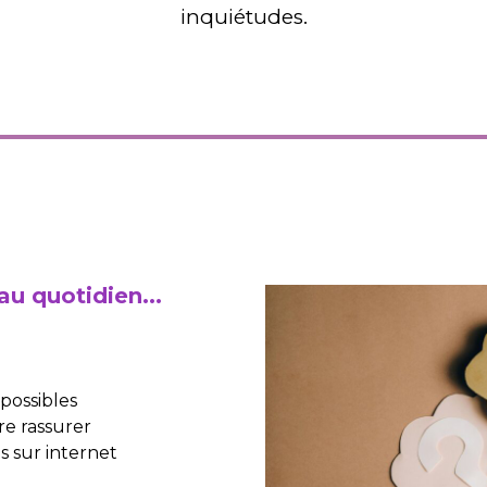
inquiétudes.
 au quotidien...
 possibles
ire rassurer
s sur internet