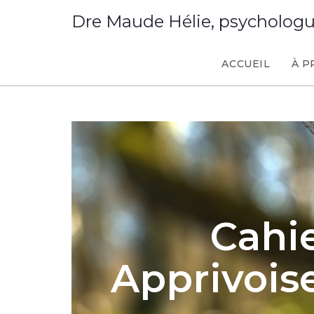
Dre Maude Hélie, psycholog
ACCUEIL
À P
Cahie
Apprivoise