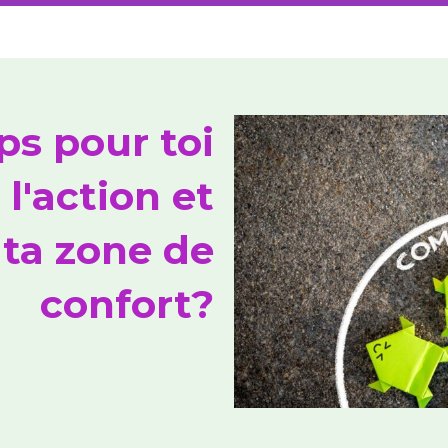
ps pour toi
 l'action et
 ta zone de
confort?